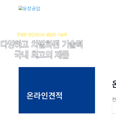
콘
텐
츠
로
건
너
뛰
기
온라인견적
전